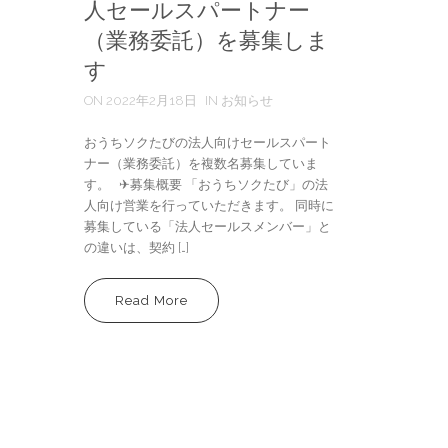
人セールスパートナー
（業務委託）を募集しま
す
ON 2022年2月18日
IN お知らせ
おうちソクたびの法人向けセールスパート
ナー（業務委託）を複数名募集していま
す。 ✈募集概要 「おうちソクたび」の法
人向け営業を行っていただきます。 同時に
募集している「法人セールスメンバー」と
の違いは、契約 […]
Read More