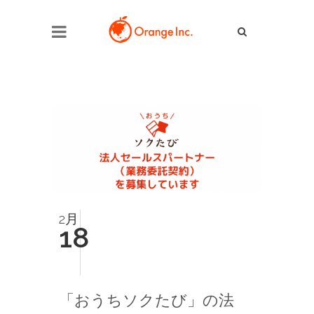
2月
18
「おうちソクたび」の法