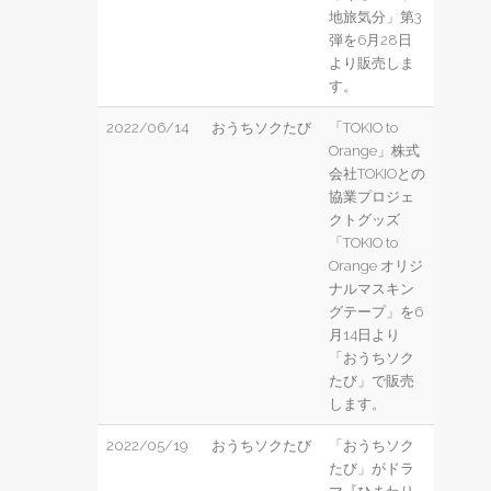
地旅気分」第3
弾を6月28日
より販売しま
す。
2022/06/14
おうちソクたび
「TOKIO to
Orange」株式
会社TOKIOとの
協業プロジェ
クトグッズ
「TOKIO to
Orange オリジ
ナルマスキン
グテープ」を6
月14日より
「おうちソク
たび」で販売
します。
2022/05/19
おうちソクたび
「おうちソク
たび」がドラ