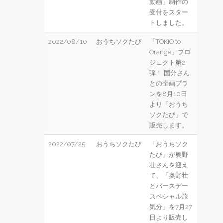
動画」制作の
受付をスター
トしました。
2022/08/10
おうちソクたび
「TOKIO to
Orange」プロ
ジェクト第2
弾！ 国分さん
との企画プラ
ンを8月10日
より「おうち
ソクたび」で
販売します。
2022/07/25
おうちソクたび
「おうちソク
たび」が奥野
壮さんを迎え
て、「奥野壮
とバースデー
スペシャル旅
気分」を7月27
日より販売し