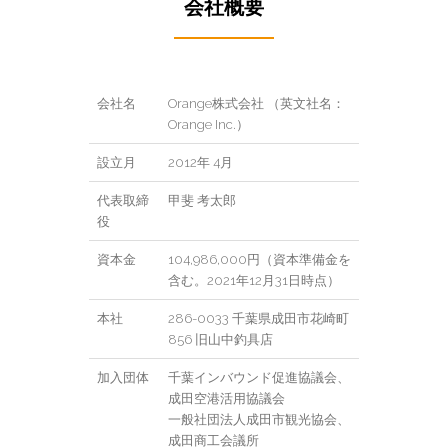
会社概要
会社名
Orange株式会社 （英文社名：
Orange Inc.）
設立月
2012年 4月
代表取締
甲斐 考太郎
役
資本金
104,986,000円（資本準備金を
含む。2021年12月31日時点）
本社
286-0033 千葉県成田市花崎町
856 旧山中釣具店
加入団体
千葉インバウンド促進協議会、
成田空港活用協議会
一般社団法人成田市観光協会、
成田商工会議所