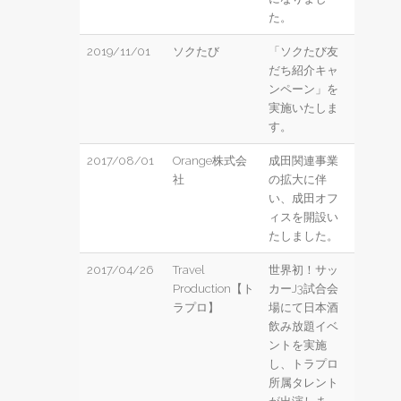
た。
2019/11/01
ソクたび
「ソクたび友
だち紹介キャ
ンペーン」を
実施いたしま
す。
2017/08/01
Orange株式会
成田関連事業
社
の拡大に伴
い、成田オフ
ィスを開設い
たしました。
2017/04/26
Travel
世界初！サッ
Production【ト
カーJ3試合会
ラプロ】
場にて日本酒
飲み放題イベ
ントを実施
し、トラプロ
所属タレント