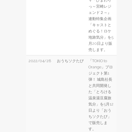
マ『ひまわり
っ～宮崎レジ
ェンド２～』
連動特集企画
「キャストと
めぐる！ロケ
地旅気分」を5
月20日より販
売します。
2022/04/28
おうちソクたび
「TOKIO to
Orange」プロ
ジェクト第1
弾！ 城島社長
と共同開発し
た「とろける
温泉湯豆腐旅
気分」を5月12
日より「おう
ちソクたび」
で販売しま
す。