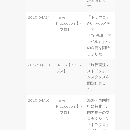
が出演しま
す。
2017/04/24
Travel
「トラプロ」
Production【ト
が、Webメデ
ラプロ】
ィア
「PreBell（プ
レベル）」へ
の寄稿を開始
しました。
2017/04/20
TRIP’S【トリッ
「旅行実況マ
プス】
ストドン」イ
ンスタンスを
開設しまし
た。
2017/04/10
Travel
海外・国内旅
Production【ト
行に特化した
ラプロ】
国内唯一のプ
ロダクション
「トラプロ」