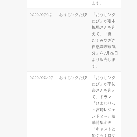
ます。
2022/07/19
おうちソクたび
「おうちソク
たび」が定本
楓馬さんを迎
えて、「夏
だ！みやざき
自然満喫旅気
分」を7月25日
より販売しま
す。
2022/06/27
おうちソクたび
「おうちソク
たび」が平祐
奈さんを迎え
て、ドラマ
『ひまわりっ
～宮崎レジェ
ンド２～』連
動特集企画
「キャストと
めぐる！ロケ