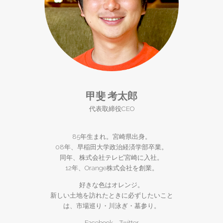
甲斐 考太郎
代表取締役CEO
85年生まれ。宮崎県出身。
08年、早稲田大学政治経済学部卒業。
同年、株式会社テレビ宮崎に入社。
12年、Orange株式会社を創業。
好きな色はオレンジ。
新しい土地を訪れたときに必ずしたいこと
は、市場巡り・川泳ぎ・墓参り。
Facebook
Twitter