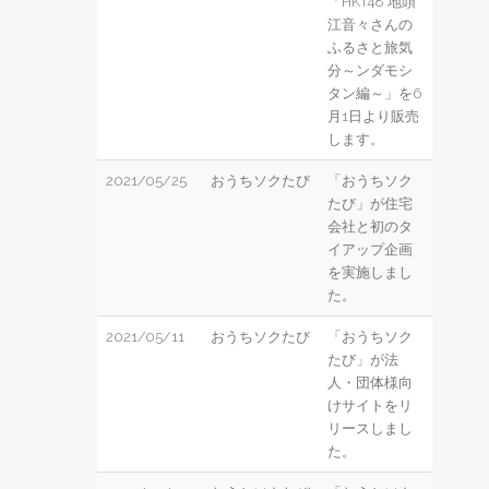
「HKT48 地頭
江音々さんの
ふるさと旅気
分～ンダモシ
タン編～」を6
月1日より販売
します。
2021/05/25
おうちソクたび
「おうちソク
たび」が住宅
会社と初のタ
イアップ企画
を実施しまし
た。
2021/05/11
おうちソクたび
「おうちソク
たび」が法
人・団体様向
けサイトをリ
リースしまし
た。