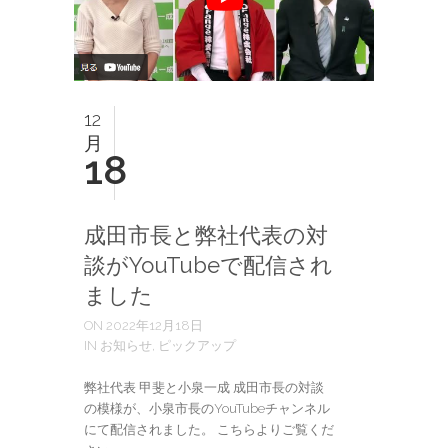
12
月
18
成田市長と弊社代表の対
談がYouTubeで配信され
ました
ON 2022年12月18日
IN お知らせ, ピックアップ
弊社代表 甲斐と小泉一成 成田市長の対談
の模様が、小泉市長のYouTubeチャンネル
にて配信されました。 こちらよりご覧くだ