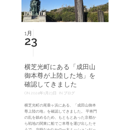
1月
23
横芝光町にある「成田山
御本尊が上陸した地」を
確認してきました
ON 2024年1月23日
IN ブログ
横芝光町の尾垂ヶ浜にある、「成田山御本
尊上陸の地」を確認してきました。 平将門
の乱を鎮めるため、もともとあった京都か
ら戦地の関東に船でご本尊を運び出したそ
うで、当時なかなかの一大ミッションだっ