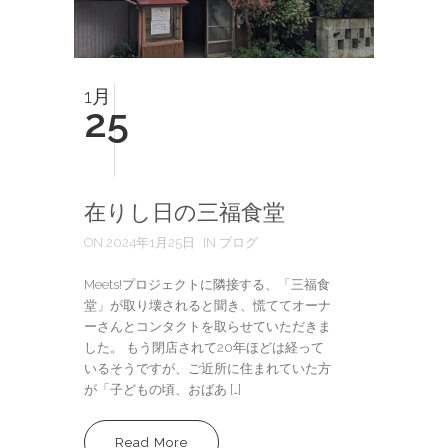
1月
25
在りし日の三福食堂
ON 2024年1月25日
IN ブログ
Meets!プロジェクトに隣接する、「三福食
堂」が取り壊されると聞き、慌ててオーナ
ーさんとコンタクトを取らせていただきま
した。 もう閉店されて20年ほどは経って
いるそうですが、ご近所に住まれていた方
が「子どもの頃、おばあ […]
Read More