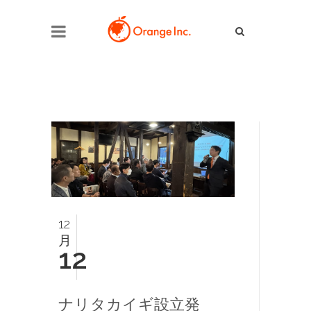
12
月
12
ナリタカイギ設立発