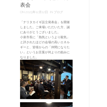
表会
ON 2025年12月12日
IN ブログ
「ナリタカイギ設立発表会」を開催
しました。ご来場いただいた方、誠
にありがとうございました。
小泉市長に「熱気というより殺気」
と評されたほどの会場の高いエネル
ギーと、皆様からの「仲間になりた
い」というお言葉が何よりの励みに
なりました。