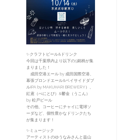
✨クラフトビール&ドリンク
今回は千葉県内より以下の5銘柄が集
まりました！
成田空港エール by 成田国際空港、
幕張ブロンドエール&ベイサイドダブ
ルIPA by MAKUHARI BREWERY）、
紅鳶（べにとび）&鬱金（うこん）
by 松戸ビール
その他、コーヒーにチャイに電球ソ
ーダなど、個性豊かなドリンクたち
が集まります！
✨ミュージック
アーティストのゆうなみさんと益山