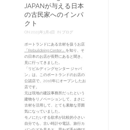
JAPANが与える日本
の古民家へのインパ
クト
ON 2025年3月4日
IN ブログ
ポートランドにある古材を扱うお店
「Rebuildeing Center」
を知り、そ
の日本のお店が長野にあると聞き、
見に行ってきました。
「リビルディングセンター ジャパ
ン」は、このポートランドのお店の
公認店で、2016年にオープンしたお
店です。
元は現地の建設事務所だったという
建物をリノベーションして、まさに
古材を活用して、とても素敵な雰囲
気になっていました。
モノにたいする欲求が比較的小さい
自分でも、古い時計や電話、旅行カ
バンなどを見ると、思わず手が伸び