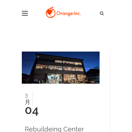
3
月
04
Rebuildeing Center