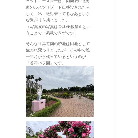
ェットコースターは、閉園後に北海
道のルスツリゾートに移設されたら
しく、私、絶対乗ってるなあと小さ
な繋がりを感じました。
（写真展の写真はWeb掲載禁止とい
うことで、掲載できずです）
そんな谷津遊園の跡地は団地として
生まれ変わりましたが、その中で唯
一当時から残っているというのが
「谷津バラ園」です。