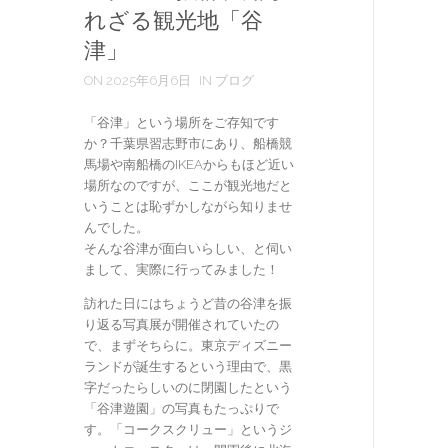
れざる観光地「谷
津」
ON 2025年6月6日
IN ブログ
「谷津」という場所をご存知です
か？千葉県習志野市にあり、船橋競
馬場や南船橋のIKEAからもほど近い
場所なのですが、ここが観光地だと
いうことは恥ずかしながら知りませ
んでした。
そんな谷津が面白いらしい、と伺い
まして、実際に行ってみました！
訪れた日にはちょうど昔の谷津を振
り返る写真展が開催されていたの
で、まずそちらに。東京ディズニー
ランドが誕生するという理由で、黒
字だったらしいのに閉園したという
「谷津遊園」の写真もたっぷりで
す。「コークスクリュー」というジ